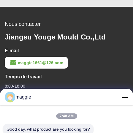
Nous contacter
Jiangsu Youge Mould Co.,Ltd
E-mail
maggie1661@126.com
Temps de travail
8:00-18:00
maggie
Notre adresse
Adresse de l'entreprise
7:48 AM
No. 69 rue Huimin Ouest, ville de Rugao, Nantong, Jiangsu,
Chine
Good day, what product are you looking for?